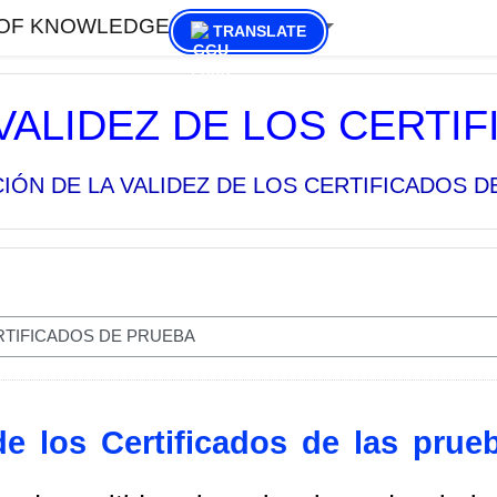
 OF KNOWLEDGE
Lietuvių ‎(lt)‎
TRANSLATE
 VALIDEZ DE LOS CERTI
CIÓN DE LA VALIDEZ DE LOS CERTIFICADOS 
de los Certificados de las prue