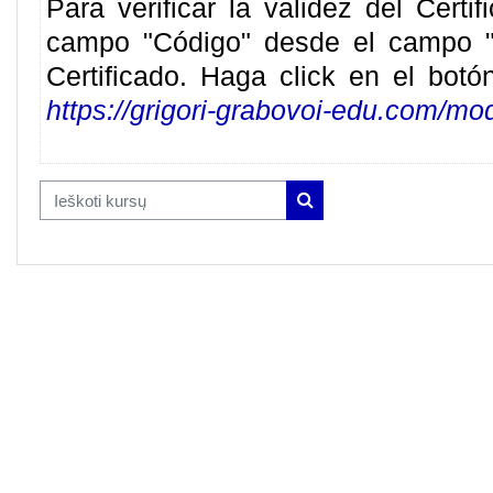
Para verificar la validez del Cert
campo "
Código
" desde el campo "C
Certificado. Haga click en el botón 
https://grigori-grabovoi-edu.com/mod
Ieškoti kursų
Ieškoti kursų