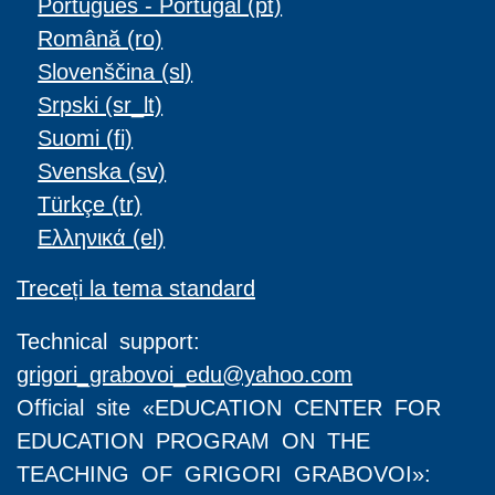
Português - Portugal ‎(pt)‎
Română ‎(ro)‎
Slovenščina ‎(sl)‎
Srpski ‎(sr_lt)‎
Suomi ‎(fi)‎
Svenska ‎(sv)‎
Türkçe ‎(tr)‎
Ελληνικά ‎(el)‎
Treceți la tema standard
Technical support:
grigori_grabovoi_edu@yahoo.com
Official site «EDUCATION CENTER FOR
EDUCATION PROGRAM ON THE
TEACHING OF GRIGORI GRABOVOI»: