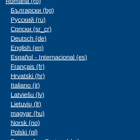
Română ‎(ro)‎
Български ‎(bg)‎
Русский ‎(ru)‎
Српски ‎(sr_cr)‎
Deutsch ‎(de)‎
English ‎(en)‎
Español - Internacional ‎(es)‎
Français ‎(fr)‎
Hrvatski ‎(hr)‎
Italiano ‎(it)‎
Latviešu ‎(lv)‎
Lietuvių ‎(lt)‎
magyar ‎(hu)‎
Norsk ‎(no)‎
Polski ‎(pl)‎