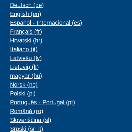
Deutsch ‎(de)‎
English ‎(en)‎
Español - Internacional ‎(es)‎
Français ‎(fr)‎
Hrvatski ‎(hr)‎
Italiano ‎(it)‎
Latviešu ‎(lv)‎
Lietuvių ‎(lt)‎
magyar ‎(hu)‎
Norsk ‎(no)‎
Polski ‎(pl)‎
Português - Portugal ‎(pt)‎
Română ‎(ro)‎
Slovenščina ‎(sl)‎
Srpski ‎(sr_lt)‎