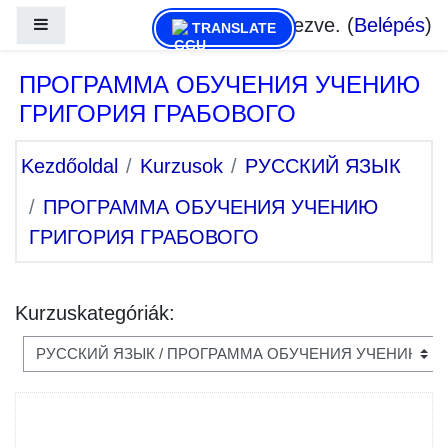
Tovább a fő tartalomhoz
Nincs bejelentkezve. (
Belépés
)
Oldalpanel
TRANSLATE
ПРОГРАММА ОБУЧЕНИЯ УЧЕНИЮ
ГРИГОРИЯ ГРАБОВОГО
Kezdőoldal
Kurzusok
РУССКИЙ ЯЗЫК
ПРОГРАММА ОБУЧЕНИЯ УЧЕНИЮ
ГРИГОРИЯ ГРАБОВОГО
Kurzuskategóriák: