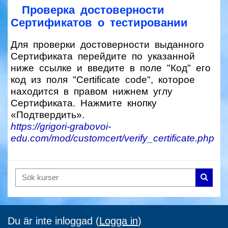
Проверка достоверности
Сертификатов о тестировании
Для проверки достоверности выданного
Сертификата перейдите по указанной
ниже ссылке и введите в поле "Код" его
код из поля "Certificate code", которое
находится в правом нижнем углу
Сертификата. Нажмите кнопку
«Подтвердить».
https://grigori-grabovoi-
edu.com/mod/customcert/verify_certificate.php
Sök kurser
Sök ku
Du är inte inloggad (
Logga in
)