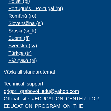
Polski ‎(pl)‎
Português - Portugal ‎(pt)‎
Română ‎(ro)‎
Slovenščina ‎(sl)‎
Srpski ‎(sr_lt)‎
Suomi ‎(fi)‎
Svenska ‎(sv)‎
Türkçe ‎(tr)‎
Ελληνικά ‎(el)‎
Växla till standardtemat
Technical support:
grigori_grabovoi_edu@yahoo.com
Official site «EDUCATION CENTER FOR
EDUCATION PROGRAM ON THE