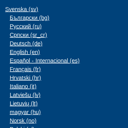
Svenska ‎(sv)‎
Български ‎(bg)‎
Русский ‎(ru)‎
Српски ‎(sr_cr)‎
Deutsch ‎(de)‎
English ‎(en)‎
Español - Internacional ‎(es)‎
Français ‎(fr)‎
Hrvatski ‎(hr)‎
Italiano ‎(it)‎
Latviešu ‎(lv)‎
Lietuvių ‎(lt)‎
magyar ‎(hu)‎
Norsk ‎(no)‎