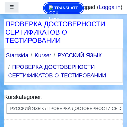
Gå direkt till huvudinnehåll
Du är inte inloggad (
Logga in
)
Sidopanel
TRANSLATE
ПРОВЕРКА ДОСТОВЕРНОСТИ
СЕРТИФИКАТОВ О
ТЕСТИРОВАНИИ
Startsida
Kurser
РУССКИЙ ЯЗЫК
ПРОВЕРКА ДОСТОВЕРНОСТИ
СЕРТИФИКАТОВ О ТЕСТИРОВАНИИ
Kurskategorier: