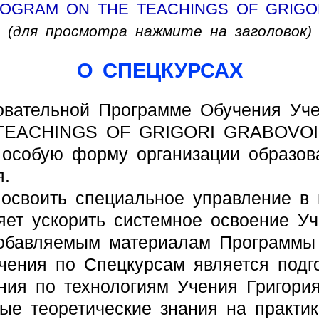
ROGRAM ON THE TEACHINGS OF GRIGO
(для просмотра нажмите на заголовок)
О СПЕЦКУРСАХ
ательной Программе Обучения Учен
EACHINGS OF GRIGORI GRABOVOI» 
особую форму организации образова
.
своить специальное управление в 
ляет ускорить системное освоение У
обавляемым материалам Программы 
ния по Спецкурсам является подго
ния по технологиям Учения Григория
ые теоретические знания на практи