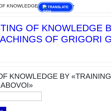
 OF KNOWLEDGE
Lietuvių ‎(lt)‎
TRANSLATE
STING OF KNOWLEDGE B
ACHINGS OF GRIGORI 
 OF KNOWLEDGE BY «TRAININ
RABOVOI»