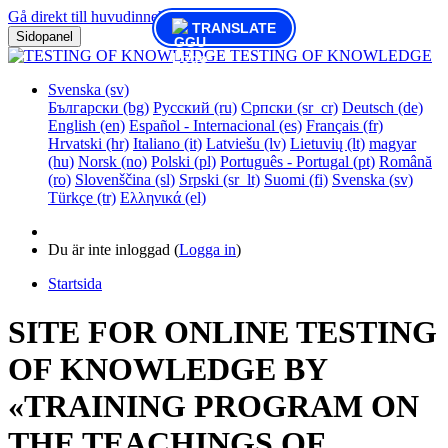
Gå direkt till huvudinnehåll
TRANSLATE
Sidopanel
TESTING OF KNOWLEDGE
Svenska ‎(sv)‎
Български ‎(bg)‎
Русский ‎(ru)‎
Српски ‎(sr_cr)‎
Deutsch ‎(de)‎
English ‎(en)‎
Español - Internacional ‎(es)‎
Français ‎(fr)‎
Hrvatski ‎(hr)‎
Italiano ‎(it)‎
Latviešu ‎(lv)‎
Lietuvių ‎(lt)‎
magyar
‎(hu)‎
Norsk ‎(no)‎
Polski ‎(pl)‎
Português - Portugal ‎(pt)‎
Română
‎(ro)‎
Slovenščina ‎(sl)‎
Srpski ‎(sr_lt)‎
Suomi ‎(fi)‎
Svenska ‎(sv)‎
Türkçe ‎(tr)‎
Ελληνικά ‎(el)‎
Du är inte inloggad (
Logga in
)
Startsida
SITE FOR ONLINE TESTING
OF KNOWLEDGE BY
«TRAINING PROGRAM ON
THE TEACHINGS OF