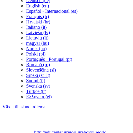
Deutsch ‎(de)‎
English ‎(en)‎
Español - Internacional ‎(es)‎
Français ‎(fr)‎
Hrvatski ‎(hr)‎
Italiano ‎(it)‎
Latviešu ‎(lv)‎
Lietuvių ‎(lt)‎
magyar ‎(hu)‎
Norsk ‎(no)‎
Polski ‎(pl)‎
Português - Portugal ‎(pt)‎
Română ‎(ro)‎
Slovenščina ‎(sl)‎
Srpski ‎(sr_lt)‎
Suomi ‎(fi)‎
Svenska ‎(sv)‎
Türkçe ‎(tr)‎
Ελληνικά ‎(el)‎
Växla till standardtemat
Technical support:
grigori_grabovoi_edu@yahoo.com
Official site «EDUCATION CENTER FOR EDUCATION
PROGRAM ON THE TEACHING OF GRIGORI
GRABOVOI»:
http://educenter.grigori-grabovoi.world