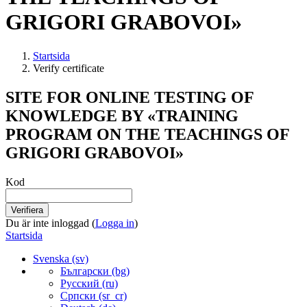
GRIGORI GRABOVOI»
Startsida
Verify certificate
SITE FOR ONLINE TESTING OF
KNOWLEDGE BY «TRAINING
PROGRAM ON THE TEACHINGS OF
GRIGORI GRABOVOI»
Kod
Du är inte inloggad (
Logga in
)
Startsida
Svenska ‎(sv)‎
Български ‎(bg)‎
Русский ‎(ru)‎
Српски ‎(sr_cr)‎