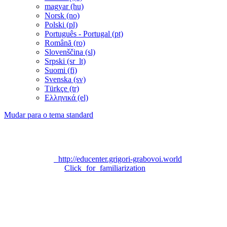
magyar ‎(hu)‎
Norsk ‎(no)‎
Polski ‎(pl)‎
Português - Portugal ‎(pt)‎
Română ‎(ro)‎
Slovenščina ‎(sl)‎
Srpski ‎(sr_lt)‎
Suomi ‎(fi)‎
Svenska ‎(sv)‎
Türkçe ‎(tr)‎
Ελληνικά ‎(el)‎
Mudar para o tema standard
Technical support:
grigori_grabovoi_edu@yahoo.com
Official site «EDUCATION CENTER FOR EDUCATION
PROGRAM ON THE TEACHING OF GRIGORI
GRABOVOI»:
http://educenter.grigori-grabovoi.world
Privacy Policy:
Click for familiarization