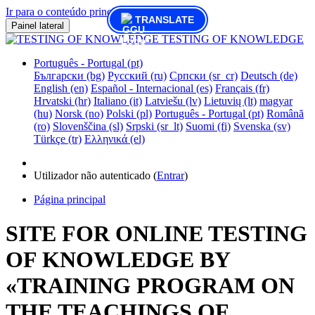
Ir para o conteúdo principal
TRANSLATE
Painel lateral
TESTING OF KNOWLEDGE
Português - Portugal ‎(pt)‎
Български ‎(bg)‎
Русский ‎(ru)‎
Српски ‎(sr_cr)‎
Deutsch ‎(de)‎
English ‎(en)‎
Español - Internacional ‎(es)‎
Français ‎(fr)‎
Hrvatski ‎(hr)‎
Italiano ‎(it)‎
Latviešu ‎(lv)‎
Lietuvių ‎(lt)‎
magyar
‎(hu)‎
Norsk ‎(no)‎
Polski ‎(pl)‎
Português - Portugal ‎(pt)‎
Română
‎(ro)‎
Slovenščina ‎(sl)‎
Srpski ‎(sr_lt)‎
Suomi ‎(fi)‎
Svenska ‎(sv)‎
Türkçe ‎(tr)‎
Ελληνικά ‎(el)‎
Utilizador não autenticado (
Entrar
)
Página principal
SITE FOR ONLINE TESTING
OF KNOWLEDGE BY
«TRAINING PROGRAM ON
THE TEACHINGS OF