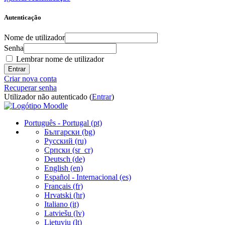
Autenticação
Nome de utilizador
Senha
Lembrar nome de utilizador
Criar nova conta
Recuperar senha
Utilizador não autenticado (
Entrar
)
Português - Portugal ‎(pt)‎
Български ‎(bg)‎
Русский ‎(ru)‎
Српски ‎(sr_cr)‎
Deutsch ‎(de)‎
English ‎(en)‎
Español - Internacional ‎(es)‎
Français ‎(fr)‎
Hrvatski ‎(hr)‎
Italiano ‎(it)‎
Latviešu ‎(lv)‎
Lietuvių ‎(lt)‎