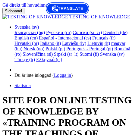
Gå direkt till huvudinnehåll
TRANSLATE
Sidopanel
TESTING OF KNOWLEDGE
Svenska ‎(sv)‎
Български ‎(bg)‎
Русский ‎(ru)‎
Српски ‎(sr_cr)‎
Deutsch ‎(de)‎
English ‎(en)‎
Español - Internacional ‎(es)‎
Français ‎(fr)‎
Hrvatski ‎(hr)‎
Italiano ‎(it)‎
Latviešu ‎(lv)‎
Lietuvių ‎(lt)‎
magyar
‎(hu)‎
Norsk ‎(no)‎
Polski ‎(pl)‎
Português - Portugal ‎(pt)‎
Română
‎(ro)‎
Slovenščina ‎(sl)‎
Srpski ‎(sr_lt)‎
Suomi ‎(fi)‎
Svenska ‎(sv)‎
Türkçe ‎(tr)‎
Ελληνικά ‎(el)‎
Du är inte inloggad (
Logga in
)
Startsida
SITE FOR ONLINE TESTING
OF KNOWLEDGE BY
«TRAINING PROGRAM ON
THE TEACHINGS OF