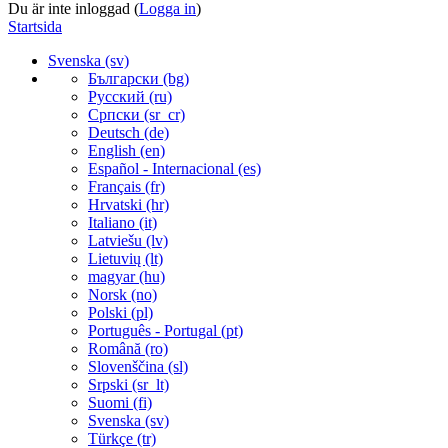
Du är inte inloggad (
Logga in
)
Startsida
Svenska ‎(sv)‎
Български ‎(bg)‎
Русский ‎(ru)‎
Српски ‎(sr_cr)‎
Deutsch ‎(de)‎
English ‎(en)‎
Español - Internacional ‎(es)‎
Français ‎(fr)‎
Hrvatski ‎(hr)‎
Italiano ‎(it)‎
Latviešu ‎(lv)‎
Lietuvių ‎(lt)‎
magyar ‎(hu)‎
Norsk ‎(no)‎
Polski ‎(pl)‎
Português - Portugal ‎(pt)‎
Română ‎(ro)‎
Slovenščina ‎(sl)‎
Srpski ‎(sr_lt)‎
Suomi ‎(fi)‎
Svenska ‎(sv)‎
Türkçe ‎(tr)‎